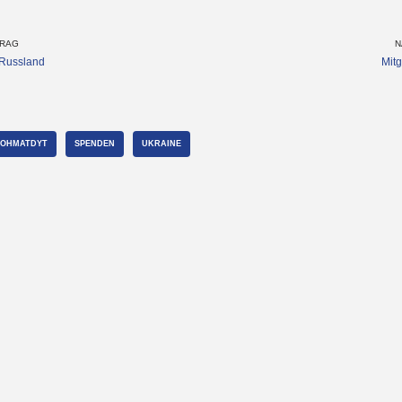
TRAG
N
 Russland
Mitg
OHMATDYT
SPENDEN
UKRAINE