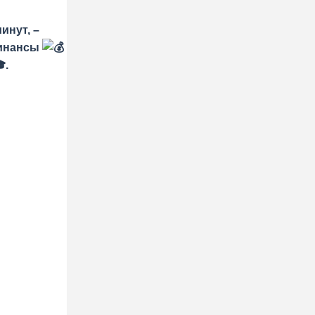
инут, –
финансы
.