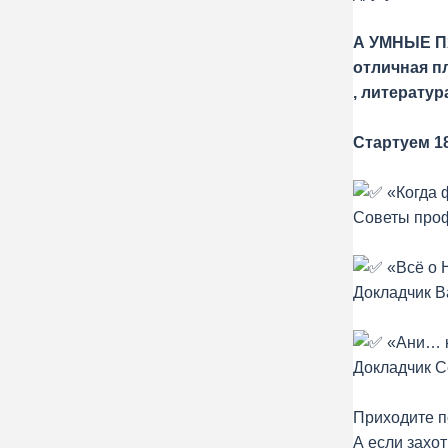
А УМНЫЕ ПЯ
отличная п
, литерату
Стартуем 18
«Когда 
Советы проф
«Всё о 
Докладчик В
«Ани… к
Докладчик С
Приходите п
А если захот