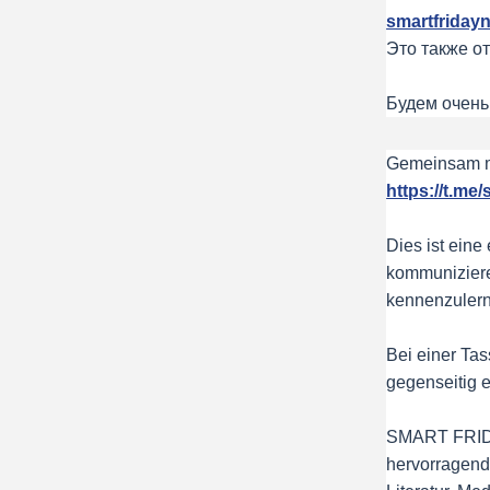
smartfrida
Это также о
Будем очень
Gemeinsam mi
https://t.me
Dies ist eine
kommuniziere
kennenzuler
Bei einer Tas
gegenseitig 
SMART FRIDAY
hervorragend