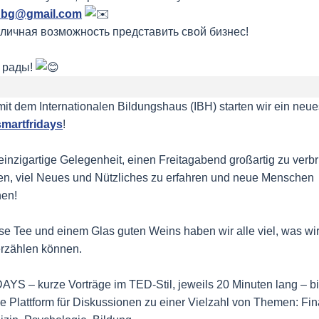
ynbg@gmail.com
тличная возможность представить свой бизнес!
 рады!
t dem Internationalen Bildungshaus (IBH) starten wir ein neu
/smartfridays
!
 einzigartige Gelegenheit, einen Freitagabend großartig zu verb
n, viel Neues und Nützliches zu erfahren und neue Menschen
nen!
se Tee und einem Glas guten Weins haben wir alle viel, was wi
erzählen können.
S – kurze Vorträge im TED-Stil, jeweils 20 Minuten lang – bi
e Plattform für Diskussionen zu einer Vielzahl von Themen: Fi