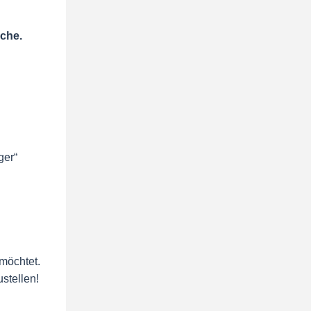
ache.
ger“
 möchtet.
stellen!