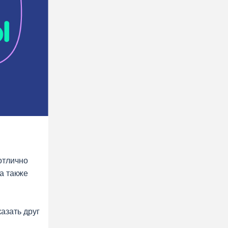
отлично
 а также
азать друг