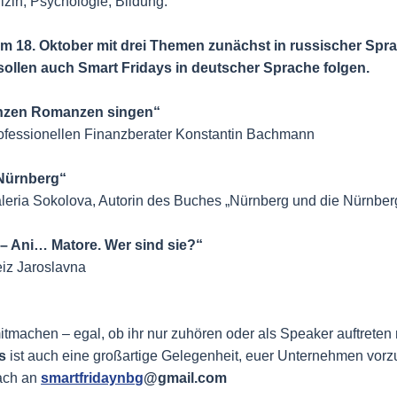
dizin, Psychologie, Bildung.
am 18. Oktober mit drei Themen zunächst in russischer Spr
ollen auch Smart Fridays in deutscher Sprache folgen.
nzen Romanzen singen“
ofessionellen Finanzberater Konstantin Bachmann
 Nürnberg“
aleria Sokolova, Autorin des Buches „Nürnberg und die Nürnber
– Ani… Matore. Wer sind sie?“
eiz Jaroslavna
tmachen – egal, ob ihr nur zuhören oder als Speaker auftreten
s
ist auch eine großartige Gelegenheit, euer Unternehmen vorzu
fach an
smartfridaynbg
@gmail.com