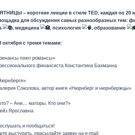
ТНИЦЫ – короткие лекции в стиле TED, каждая по 20 м
лощадка для обсуждения самых разнообразных тем: 
ра
, медицина
, психология
, образование
 октября с тремя темами:
финансы поют романсы»
ессионального финансиста Константина Бахманна
Нюрнберге»
алерия Соколова, автор книги «Нюрнберг и нюрнбержцы»
то? – Ани… маторы. Кто они?»
ейз Ярославна
ослушать и пообщаться!
ите выступить, присылайте заявку на e-mail: