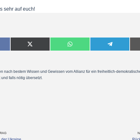
s sehr auf euch!
den nach bestem Wissen und Gewissen vom Allianz für ein freiheitlich-demokratisch
t und falls nötig übersetzt.
TRAG
N
n der Ukraine
Rüc