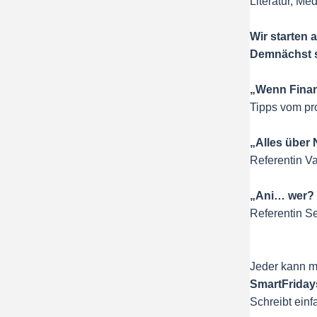
Literatur, Me
Wir starten 
Demnächst s
„Wenn Fina
Tipps vom pr
„Alles über
Referentin V
„Ani… wer? 
Referentin S
Jeder kann mi
SmartFriday
Schreibt ein