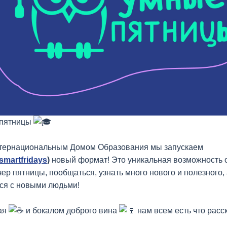
пятницы
нтернациональным Домом Образования мы запускаем
/smartfridays
)
новый формат! Это уникальная возможность 
ер пятницы, пообщаться, узнать много нового и полезного,
ся с новыми людьми!
ая
и бокалом доброго вина
нам всем есть что расск