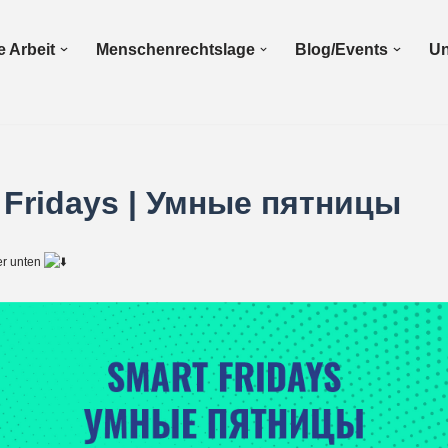
 Arbeit
Menschenrechtslage
Blog/Events
Un
 Fridays | Умные пятницы
er unten