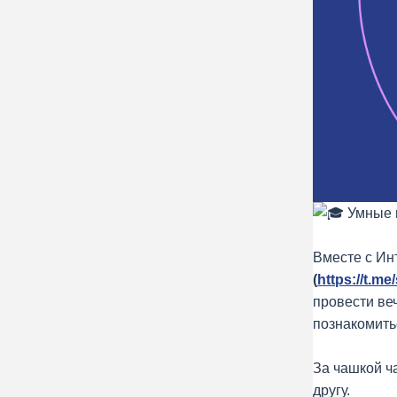
Умные 
Вместе с И
(
https://t.me
провести веч
познакомить
За чашкой ч
другу.