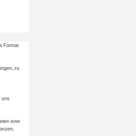
es Format
ringen, zu
r uns
eten eine
nanzen,