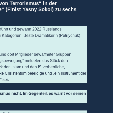
on Terrorismus“ in der
e“ (Finist Yasny Sokol) zu sechs
geführt und gewann 2022 Russlands
 Kategorien: Beste Dramatikerin (Petriychuk)
und dort Mitglieder bewaffneter Gruppen
ungsbewegung“ meldeten das Stück den
k den Islam und den IS verherrliche,
xe Christentum beleidige und „ein Instrument der
 sei.
ismus nicht. Im Gegenteil, es warnt vor seinen