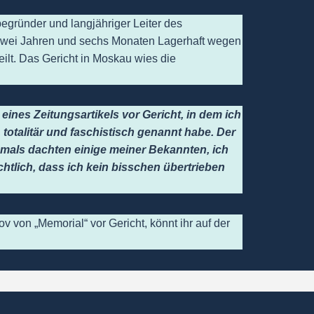
egründer und langjähriger Leiter des
zwei Jahren und sechs Monaten Lagerhaft wegen
eilt. Das Gericht in Moskau wies die
ines Zeitungsartikels vor Gericht, in dem ich
 totalitär und faschistisch genannt habe
.
Der
amals dachten einige meiner Bekannten, ich
htlich, dass ich kein bisschen übertrieben
 von „Memorial“ vor Gericht, könnt ihr auf der
.