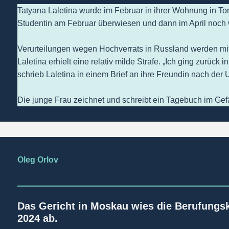
Tatyana Laletina wurde im Februar in ihrer Wohnung in To
Studentin am Februar überwiesen und dann im April noch w
Verurteilungen wegen Hochverrats in Russland werden mit 
Laletina erhielt eine relativ milde Strafe. „Ich ging zurück
schrieb Laletina in einem Brief an ihre Freundin nach der
Die junge Frau zeichnet und schreibt ein Tagebuch im Gef
Oleg Orlov
Das Gericht in Moskau wies die Berufungsk
2024 ab.