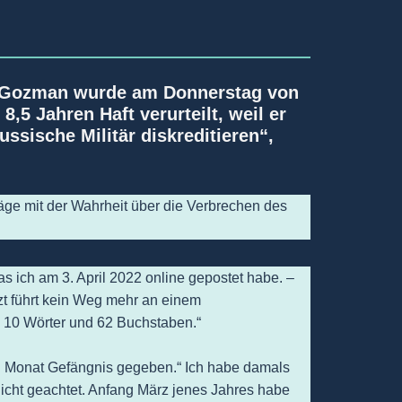
id Gozman wurde am Donnerstag von
,5 Jahren Haft verurteilt, weil er
ussische Militär diskreditieren“,
träge mit der Wahrheit über die Verbrechen des
as ich am 3. April 2022 online gepostet habe. –
zt führt kein Weg mehr an einem
s 10 Wörter und 62 Buchstaben.“
en Monat Gefängnis gegeben.“ Ich habe damals
nicht geachtet. Anfang März jenes Jahres habe