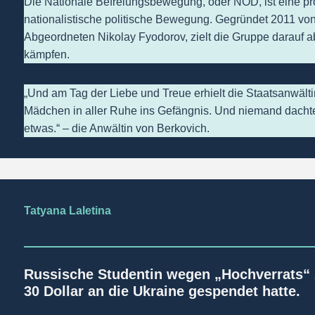
Die Nationale Befreiungsbewegung, oder NOD, ist eine pr
nationalistische politische Bewegung. Gegründet 2011 von
Abgeordneten Nikolay Fyodorov, zielt die Gruppe darauf a
kämpfen.
„Und am Tag der Liebe und Treue erhielt die Staatsanwält
Mädchen in aller Ruhe ins Gefängnis. Und niemand dachte
etwas.“ – die Anwältin von Berkovich.
Tatyana Laletina
Russische Studentin wegen „Hochverrats“ z
30 Dollar an die Ukraine gespendet hatte.