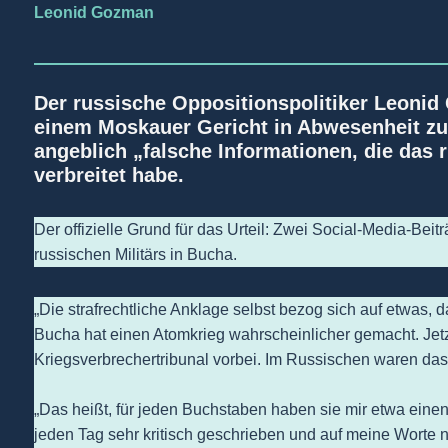
Leonid Gozman
Der russische Oppositionspolitiker Leon
einem Moskauer Gericht in Abwesenheit zu 8
angeblich „falsche Informationen, die das r
verbreitet habe.
Der offizielle Grund für das Urteil: Zwei Social-Media-Bei
russischen Militärs in Bucha.
„Die strafrechtliche Anklage selbst bezog sich auf etwas, d
Bucha hat einen Atomkrieg wahrscheinlicher gemacht. Jet
Kriegsverbrechertribunal vorbei. Im Russischen waren da
„Das heißt, für jeden Buchstaben haben sie mir etwa ein
jeden Tag sehr kritisch geschrieben und auf meine Worte 