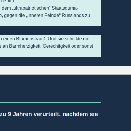
o-Putin
 dem „ultrapatriotischen“ Staatsduma-
b, gegen die „inneren Feinde“ Russlands zu
in einen Blumenstrauß. Und sie schickte die
 an Barmherzigkeit, Gerechtigkeit oder sonst
u 9 Jahren verurteilt, nachdem sie