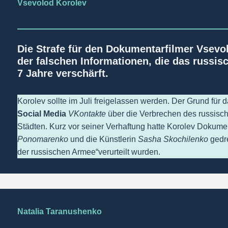
Vsevolod Korolev
Die Strafe für den Dokumentarfilmer Vsevol
der falschen Informationen, die das russisc
7 Jahre verschärft.
Korolev sollte im Juli freigelassen werden. Der Grund für 
Social Media
VKontakte
über die Verbrechen des russisch
Städten. Kurz vor seiner Verhaftung hatte Korolev Dokumen
Ponomarenko
und die Künstlerin
Sasha Skochilenko
gedre
der russischen Armee“verurteilt wurden.
Natalia Taranushenko