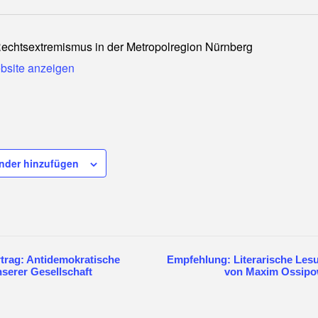
Rechtsextremismus in der Metropolregion Nürnberg
ebsite anzeigen
nder hinzufügen
trag: Antidemokratische
Empfehlung: Literarische Les
ltung-
serer Gesellschaft
von Maxim Ossipo
ion