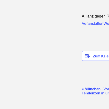
Allianz gegen 
Veranstalter-W
Zum Kale
«
München | Vor
Veransta
Tendenzen in un
Navigat