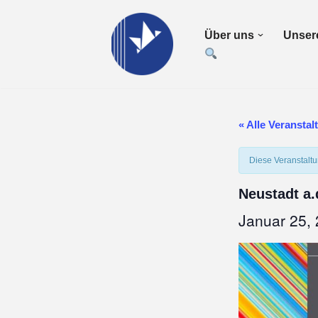
Über uns
Unsere
Zum
Inhalt
springen
« Alle Veransta
Diese Veranstaltu
Neustadt a.
Januar 25,