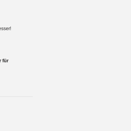
esser!
r für